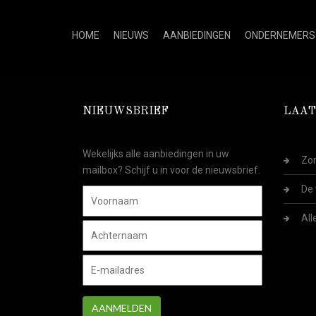
HOME
NIEUWS
AANBIEDINGEN
ONDERNEMERS
NIEUWSBRIEF
LAAT
Wekelijks alle aanbiedingen in uw
Zom
mailbox? Schijf u in voor de nieuwsbrief.
De 
All
AANMELDEN