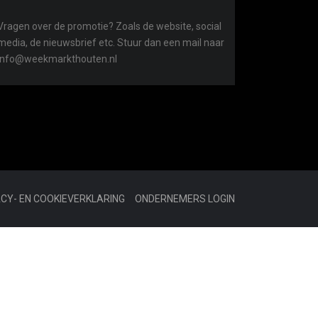
Vragen over de promotie? Zoals de website, social
media, de nieuwsbrief etc. Stuur dan een mail naar
info@weekmarkthouten.nl
ACY- EN COOKIEVERKLARING
ONDERNEMERS LOGIN