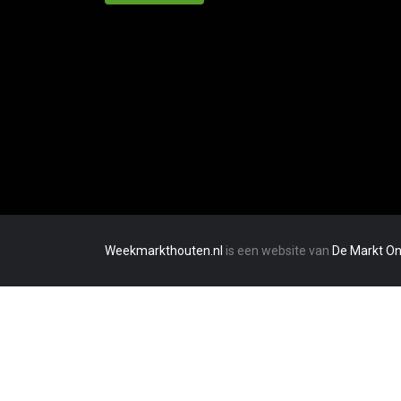
Weekmarkthouten.nl
is een website van
De Markt On