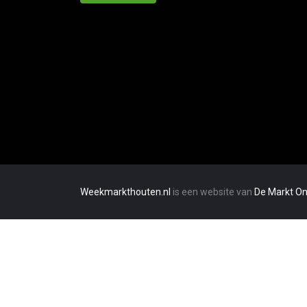
Weekmarkthouten.nl
is een website van
De Markt On