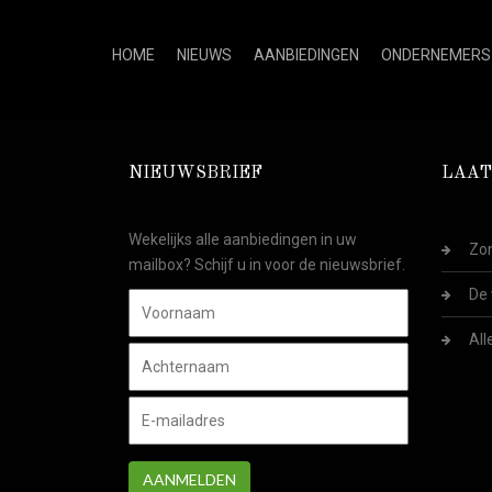
HOME
NIEUWS
AANBIEDINGEN
ONDERNEMERS
NIEUWSBRIEF
LAAT
Wekelijks alle aanbiedingen in uw
Zom
mailbox? Schijf u in voor de nieuwsbrief.
De 
All
AANMELDEN