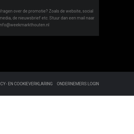
Vragen over de promotie? Zoals de website, social
media, de nieuwsbrief etc. Stuur dan een mail naar
info@weekmarkthouten.nl
ACY- EN COOKIEVERKLARING
ONDERNEMERS LOGIN