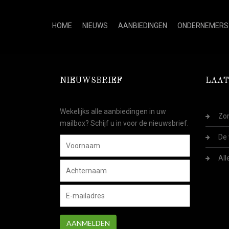
HOME
NIEUWS
AANBIEDINGEN
ONDERNEMERS
NIEUWSBRIEF
LAAT
Wekelijks alle aanbiedingen in uw
Zom
mailbox? Schijf u in voor de nieuwsbrief.
De 
All
AANMELDEN