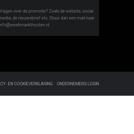
Vragen over de promotie? Zoals de website, social
media, de nieuwsbrief etc. Stuur dan een mail naar
info@weekmarkthouten.nl
ACY- EN COOKIEVERKLARING
ONDERNEMERS LOGIN