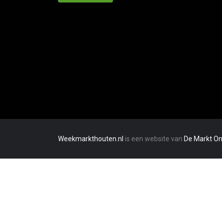
Weekmarkthouten.nl
is een website van
De Markt On