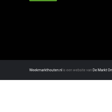
Weekmarkthouten.nl
is een website van
De Markt On