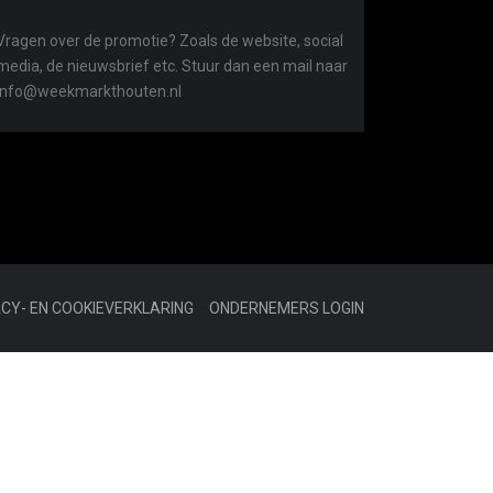
Vragen over de promotie? Zoals de website, social
media, de nieuwsbrief etc. Stuur dan een mail naar
info@weekmarkthouten.nl
ACY- EN COOKIEVERKLARING
ONDERNEMERS LOGIN