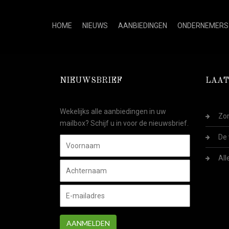
HOME
NIEUWS
AANBIEDINGEN
ONDERNEMERS
NIEUWSBRIEF
LAAT
Wekelijks alle aanbiedingen in uw
Zom
mailbox? Schijf u in voor de nieuwsbrief.
De 
All
AANMELDEN