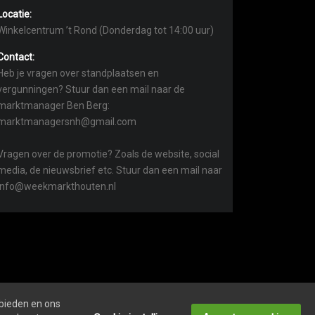
Locatie:
Winkelcentrum ’t Rond (Donderdag tot 14:00 uur)
Contact:
Heb je vragen over standplaatsen en
vergunningen? Stuur dan een mail naar de
marktmanager Ben Berg:
marktmanagersnh@gmail.com
Vragen over de promotie? Zoals de website, social
media, de nieuwsbrief etc. Stuur dan een mail naar
info@weekmarkthouten.nl
 bieden en ons