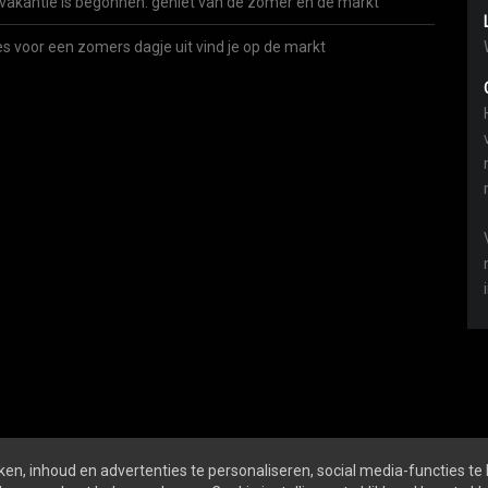
vakantie is begonnen: geniet van de zomer én de markt
es voor een zomers dagje uit vind je op de markt
en, inhoud en advertenties te personaliseren, social media-functies te