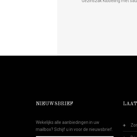
Gezinszak Kibbeling met sa
NIEUWSBRIEF
LAAT
Wekelijks alle aanbiedingen in uw
Zom
mailbox? Schijf u in voor de nieuwsbrief.