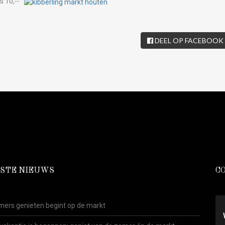
us 10,--
DEEL OP FACEBOOK
STE NIEUWS
C
ers genieten begint op de markt