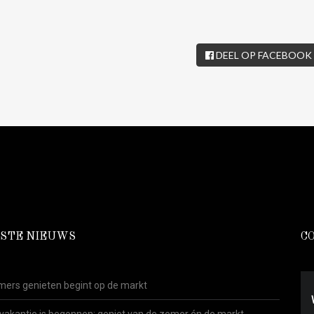
DEEL OP FACEBOOK
STE NIEUWS
C
ers genieten begint op de markt