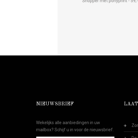
Shopper met ponyprint - 59,-
NIEUWSBRIEF
LAAT
Wekelijks alle aanbiedingen in uw
Zom
mailbox? Schijf u in voor de nieuwsbrief.