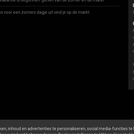
vakantie is begonnen: geniet van de zomer én de markt
es voor een zomers dagje uit vind je op de markt
en, inhoud en advertenties te personaliseren, social media-functies te