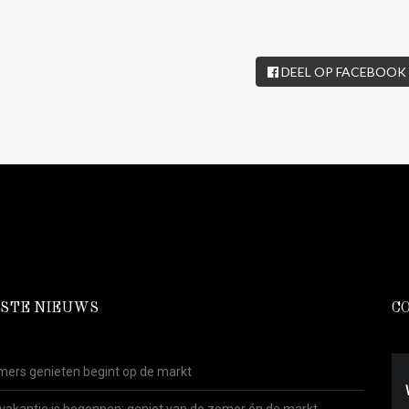
DEEL OP FACEBOOK
STE NIEUWS
C
ers genieten begint op de markt