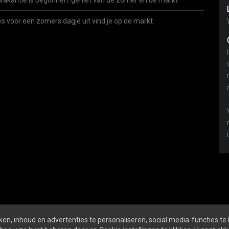
vakantie is begonnen: geniet van de zomer én de markt
es voor een zomers dagje uit vind je op de markt
en, inhoud en advertenties te personaliseren, social media-functies te