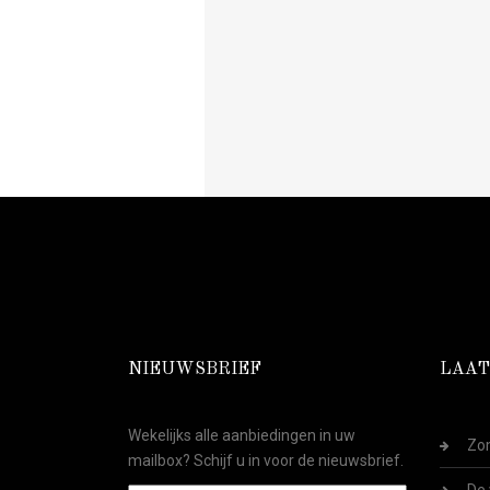
NIEUWSBRIEF
LAAT
Wekelijks alle aanbiedingen in uw
Zom
mailbox? Schijf u in voor de nieuwsbrief.