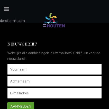
dereformkraam
NIEUWSBRIEF
Wekelijks alle aanbiedingen in uw mailbox? Schijf u in voor de
nieuwsbrief.
AANMELDEN