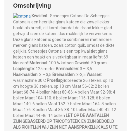
Omschrijving
Kwaliteit:
Scheepjes Catona De Scheepjes
Catona is een heerlijke glans katoen die zowel lekker
haakt als breidt, dit komt doordat de draad lekker glad
getwijnd is en de katoen dus makkelijk te verwerken is.
Deze glans katoen is goed te combineren met andere
merken glans katoen, zoals cotton quik, omdat de dikte
gelijk is. Scheepjes Catona is een top kwalitiet glans
katoen een haakt en is verkrijgbaar in maar liefst 69
kleuren!!
Materiaal:
100 % katoen
Gewicht:
50 gram
Looplengte:
125 meter
Breinaalden:
3 – 3,5
Haaknaalden:
3 – 3,5
Breinaalden:
3-3,5
Wassen:
wasmachine 30 C
Proeflapje:
breedte 26 steken. op 10
cm hoogte 36 steken. op 10 cm Maat 56-62: 2 bollen
Maat 68-74: 4 bollen Maat 80-86: 4 bollen Maat 92-98: 4
bollen Maat 104-110: 6 bollen Maat 116-128: 6 bollen
Maat 140: 6 bollen Maat 152: 7 bollen Maat 164: 8 bollen
Maat 176: 8 bollen Maat 36-38: 10 bollen Maat 40-42: 12
bollen Maat 44-46: 14 bollen
LET OP DE AANTALLEN
ZIJN GEBASEERD OP TRICOTSTEEK, EN ZIJN BEDOELD
ALS RICHTLIJN WIJ ZIJN NIET AANSPRAKELIJK ALS U TE