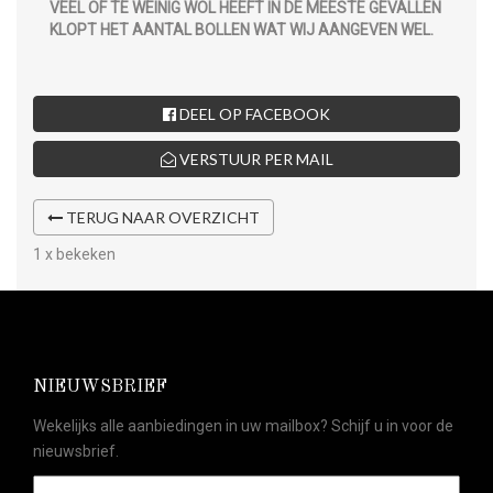
VEEL OF TE WEINIG WOL HEEFT IN DE MEESTE GEVALLEN
KLOPT HET AANTAL BOLLEN WAT WIJ AANGEVEN WEL.
DEEL OP FACEBOOK
VERSTUUR PER MAIL
TERUG NAAR OVERZICHT
1 x bekeken
NIEUWSBRIEF
Wekelijks alle aanbiedingen in uw mailbox? Schijf u in voor de
nieuwsbrief.