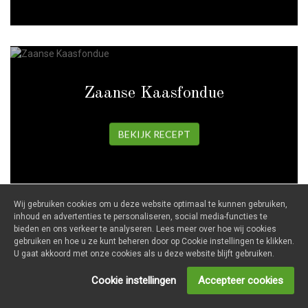
Zaanse Kaasfondue
BEKIJK RECEPT
Wij gebruiken cookies om u deze website optimaal te kunnen gebruiken,
inhoud en advertenties te personaliseren, social media-functies te
bieden en ons verkeer te analyseren. Lees meer over hoe wij cookies
gebruiken en hoe u ze kunt beheren door op Cookie instellingen te klikken.
Gegrilde asperges met biefstuk (49)
U gaat akkoord met onze cookies als u deze website blijft gebruiken.
Cookie instellingen
Accepteer cookies
BEKIJK RECEPT