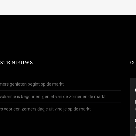
STE NIEUWS
C
ers genieten begint op de markt
vakantie is begonnen: geniet van de zomer én de markt
es voor een zomers dagje uit vind je op de markt