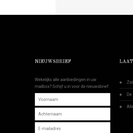
NIEUWSBRIEF
LAAT
Wekelijks alle aanbiedingen in uw
Zom
mailbox? Schijf u in voor de nieuwsbrief.
De 
All