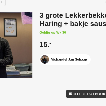
HT
3 grote Lekkerbekke
Haring + bakje sau
Geldig op Wk 36
15.
-
Vishandel Jan Schaap
DEEL OP FACEBOOK