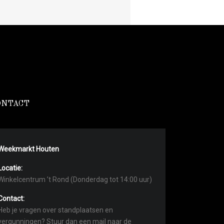
ONTACT
Weekmarkt Houten
Locatie:
Winkelcentrum ’t Rond (Donderdag tot 14:00 uur)
Contact:
Heb je vragen over standplaatsen en
vergunningen? Stuur dan een mail naar de