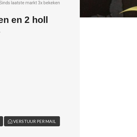
Sinds laatste markt 3x bekeken
n en 2 holl
s
VERSTUUR PER MAIL