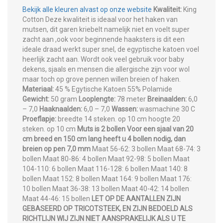
Bekijk alle kleuren alvast op onze website
Kwaliteit:
King
Cotton Deze kwaliteit is ideaal voor het haken van
mutsen, dit garen kriebelt namelijk niet en voelt super
zacht aan ,ook voor beginnende haaksters is dit een
ideale draad werkt super snel, de egyptische katoen voel
heerlijk zacht aan. Wordt ook veel gebruik voor baby
dekens, sjaals en mensen die allergische zijn voor wol
maar toch op grove pennen willen breien of haken.
Materiaal:
45 % Egytische Katoen 55% Polamide
Gewicht:
50 gram
Looplengte:
78 meter
Breinaalden:
6,0
– 7,0
Haaknaalden:
6,0 – 7,0
Wassen:
wasmachine 30 C
Proeflapje:
breedte 14 steken. op 10 cm hoogte 20
steken. op 10 cm
Muts is 2 bollen
Voor een sjaal van 20
cm breed en 150 cm lang heeft u 4 bollen nodig, dan
breien op pen 7,0 mm
Maat 56-62: 3 bollen Maat 68-74: 3
bollen Maat 80-86: 4 bollen Maat 92-98: 5 bollen Maat
104-110: 6 bollen Maat 116-128: 6 bollen Maat 140: 8
bollen Maat 152: 8 bollen Maat 164: 9 bollen Maat 176:
10 bollen Maat 36-38: 13 bollen Maat 40-42: 14 bollen
Maat 44-46: 15 bollen
LET OP DE AANTALLEN ZIJN
GEBASEERD OP TRICOTSTEEK, EN ZIJN BEDOELD ALS
RICHTLIJN WIJ ZIJN NIET AANSPRAKELIJK ALS U TE