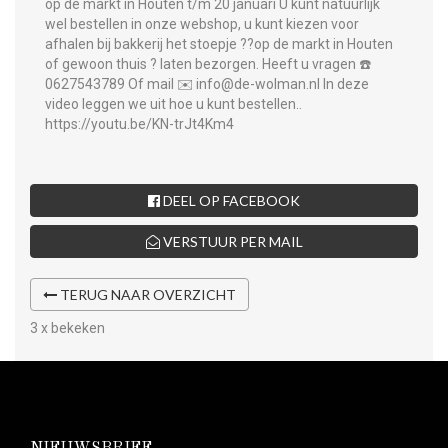
op de markt in Houten t/m 20 januari U kunt natuurlijk
wel bestellen in onze webshop, u kunt kiezen voor
afhalen bij bakkerij het stoepje ??op de markt in Houten
of gewoon thuis ? laten bezorgen. Heeft u vragen ☎️
0627543789 Of mail ✉️ info@de-wolman.nl In deze
video leggen we uit hoe u kunt bestellen..
https://youtu.be/KN-trJt4Km4
DEEL OP FACEBOOK
VERSTUUR PER MAIL
TERUG NAAR OVERZICHT
3 x bekeken