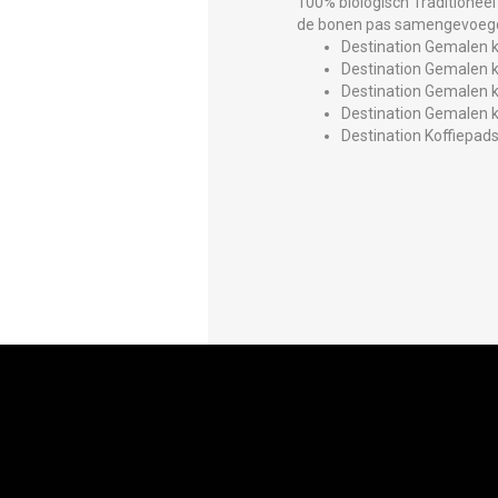
100% biologisch Traditioneel
de bonen pas samengevoegd. 
Destination Gemalen k
Destination Gemalen k
Destination Gemalen k
Destination Gemalen k
Destination Koffiepads