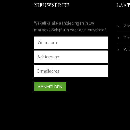
NIEUWSBRIEF
LAAT
Wekelijks alle aanbiedingen in uw
Zom
mailbox? Schijf u in voor de nieuwsbrief.
De 
All
AANMELDEN