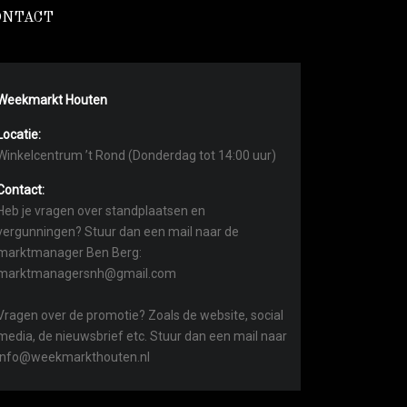
ONTACT
Weekmarkt Houten
Locatie:
Winkelcentrum ’t Rond (Donderdag tot 14:00 uur)
Contact:
Heb je vragen over standplaatsen en
vergunningen? Stuur dan een mail naar de
marktmanager Ben Berg:
marktmanagersnh@gmail.com
Vragen over de promotie? Zoals de website, social
media, de nieuwsbrief etc. Stuur dan een mail naar
info@weekmarkthouten.nl