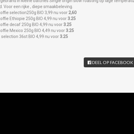
 gebrand in kleine batches Single origin slow roasting op lage tempera
Voor een rijke , diepe smaakbeleving.
offie selection250g BIO 3,99 nu voor
2,60
offie Ethiopie 250g BIO 4,99 nu voor
3.25
offie decaf 250g BIO 4,99 nu voor
3.25
offie Mexico 250g BIO 4,49 nu voor
3.25
 selection 36st BIO 4,99 nu voor
3.25
DEEL OP FACEBOOK