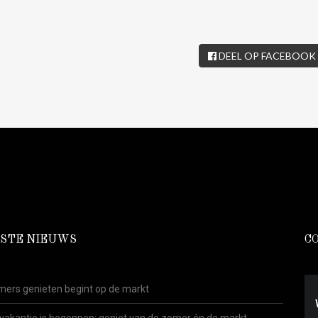
DEEL OP FACEBOOK
STE NIEUWS
C
ers genieten begint op de markt