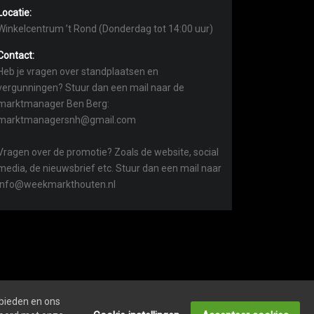
Locatie:
Winkelcentrum ’t Rond (Donderdag tot 14:00 uur)
Contact:
Heb je vragen over standplaatsen en
vergunningen? Stuur dan een mail naar de
marktmanager Ben Berg:
marktmanagersnh@gmail.com
Vragen over de promotie? Zoals de website, social
media, de nieuwsbrief etc. Stuur dan een mail naar
info@weekmarkthouten.nl
 bieden en ons