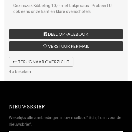
Gezinszak Kibbeling 10,-- met bakje saus.
Probeert U
ook eens onze kant en klare ovenschotels
DEEL OP FACEBOOK
VERSTUUR PER MAIL
TERUG NAAR OVERZICHT
4 x bekeken
NIEUWSBRIEF
Wekelijks alle aanbiedingen in uw mailbox? Schijf u in voor de
nieuwsbrief.