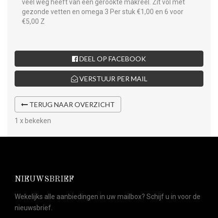
veel weg heeft van een gerookte makreel. Zit vol met
gezonde vetten en omega 3 Per stuk €1,00 en 6 voor
€5,00
Z
DEEL OP FACEBOOK
VERSTUUR PER MAIL
TERUG NAAR OVERZICHT
1 x bekeken
NIEUWSBRIEF
Wekelijks alle aanbiedingen in uw mailbox? Schijf u in voor de
nieuwsbrief.