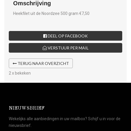
Omschrijving
Heekfilet uit de Noordzee 500 gram €7,50
DEEL OP FACEBOOK
VERSTUUR PER MAIL
TERUG NAAR OVERZICHT
2 x bekeken
NIEUWSBRIEF
Wekelijks alle aanbiedingen in uw mailbox? Schijf u in voor de
nieuwsbrief.