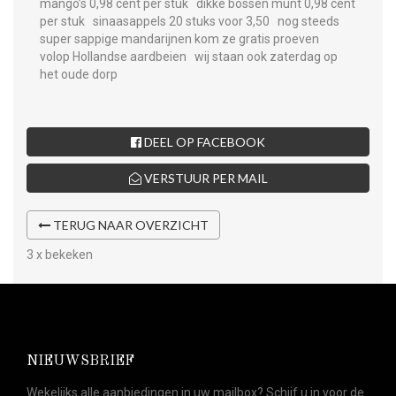
mango’s 0,98 cent per stuk dikke bossen munt 0,98 cent
per stuk sinaasappels 20 stuks voor 3,50 nog steeds
super sappige mandarijnen kom ze gratis proeven
volop Hollandse aardbeien wij staan ook zaterdag op
het oude dorp
DEEL OP FACEBOOK
VERSTUUR PER MAIL
TERUG NAAR OVERZICHT
3 x bekeken
NIEUWSBRIEF
Wekelijks alle aanbiedingen in uw mailbox? Schijf u in voor de