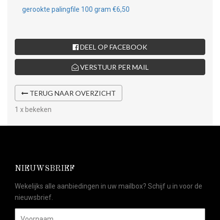
gerookte palingfile 100 gram €6,50
DEEL OP FACEBOOK
VERSTUUR PER MAIL
TERUG NAAR OVERZICHT
1 x bekeken
NIEUWSBRIEF
Wekelijks alle aanbiedingen in uw mailbox? Schijf u in voor de
nieuwsbrief.