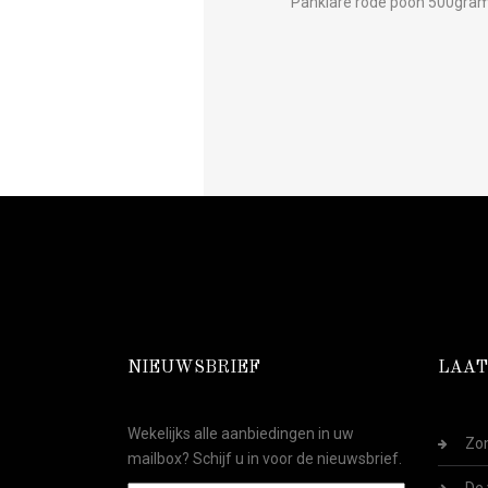
Panklare rode poon 500gra
NIEUWSBRIEF
LAAT
Wekelijks alle aanbiedingen in uw
Zom
mailbox? Schijf u in voor de nieuwsbrief.