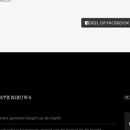
m€6,50
DEEL OP FACEBOOK
STE NIEUWS
C
ers genieten begint op de markt