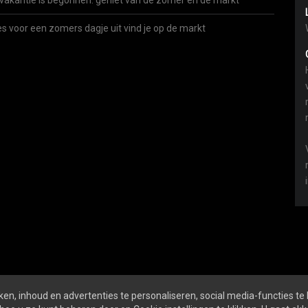
vakantie is begonnen: geniet van de zomer én de markt
es voor een zomers dagje uit vind je op de markt
en, inhoud en advertenties te personaliseren, social media-functies te