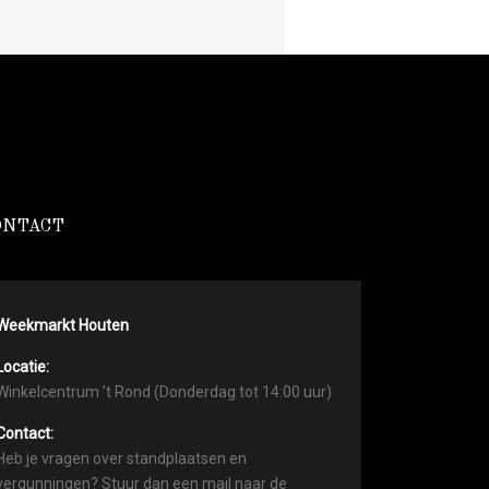
ONTACT
Weekmarkt Houten
Locatie:
Winkelcentrum ’t Rond (Donderdag tot 14:00 uur)
Contact:
Heb je vragen over standplaatsen en
vergunningen? Stuur dan een mail naar de