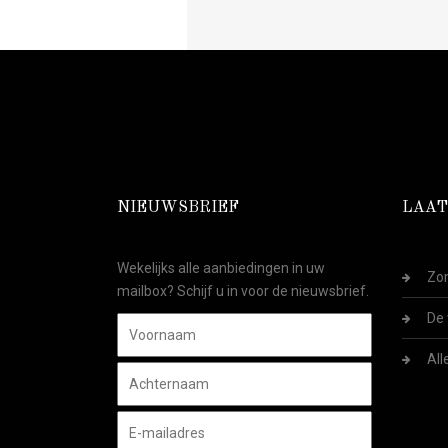
NIEUWSBRIEF
LAAT
Wekelijks alle aanbiedingen in uw
Zom
mailbox? Schijf u in voor de nieuwsbrief.
De 
All