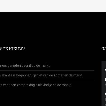
STE NIEUWS
C
ers genieten begint op de markt
vakantie is begonnen: geniet van de zomer én de markt
es voor een zomers dagje uit vind je op de markt