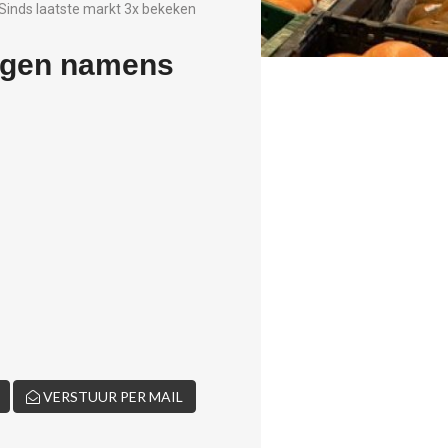
Sinds laatste markt 3x bekeken
agen namens
VERSTUUR PER MAIL