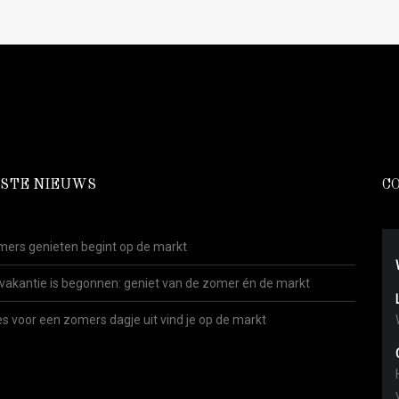
STE NIEUWS
C
ers genieten begint op de markt
vakantie is begonnen: geniet van de zomer én de markt
es voor een zomers dagje uit vind je op de markt