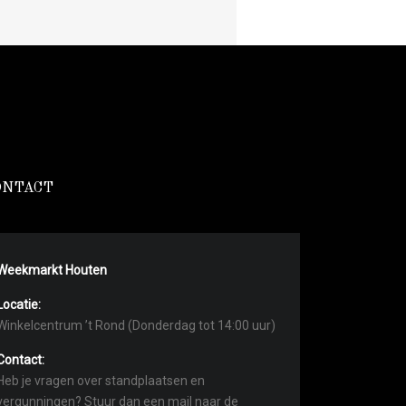
ONTACT
Weekmarkt Houten
Locatie:
Winkelcentrum ’t Rond (Donderdag tot 14:00 uur)
Contact:
Heb je vragen over standplaatsen en
vergunningen? Stuur dan een mail naar de