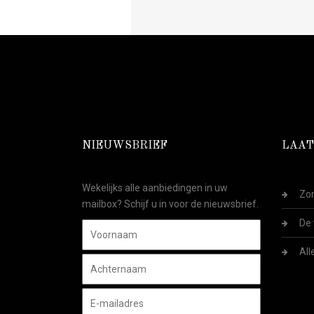
NIEUWSBRIEF
LAAT
Wekelijks alle aanbiedingen in uw
Zom
mailbox? Schijf u in voor de nieuwsbrief.
De 
All