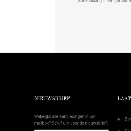
Spekbokking is een gerookte 
NIEUWSBRIEF
LAAT
Wekelijks alle aanbiedingen in uw
Zom
mailbox? Schijf u in voor de nieuwsbrief.