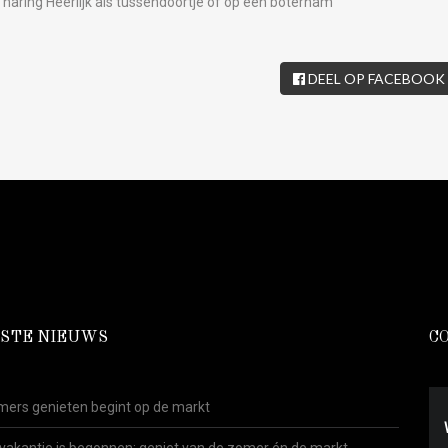
haring Heerlijk als tussendoortje of op een boterham
DEEL OP FACEBOOK
STE NIEUWS
C
ers genieten begint op de markt