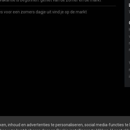
vakantie is begonnen: geniet van de zomer én de markt
es voor een zomers dagje uit vind je op de markt
en, inhoud en advertenties te personaliseren, social media-functies te