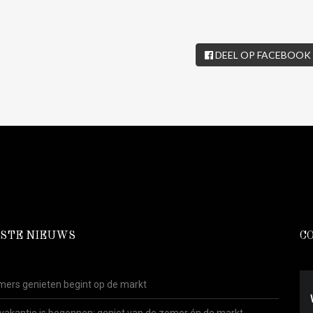
DEEL OP FACEBOOK
STE NIEUWS
C
ers genieten begint op de markt