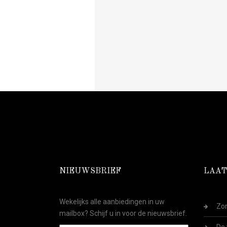
NIEUWSBRIEF
LAAT
Wekelijks alle aanbiedingen in uw
Zom
mailbox? Schijf u in voor de nieuwsbrief.