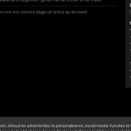
vakantie is begonnen: geniet van de zomer én de markt
es voor een zomers dagje uit vind je op de markt
en, inhoud en advertenties te personaliseren, social media-functies te