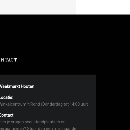
ONTACT
Weekmarkt Houten
Locatie:
Winkelcentrum ’t Rond (Donderdag tot 14:00 uur)
Contact:
Heb je vragen over standplaatsen en
vergunningen? Stuur dan een mail naar de