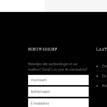
NIEUWSBRIEF
LAAT
Wekelijks alle aanbiedingen in uw
Zom
mailbox? Schijf u in voor de nieuwsbrief.
De 
All