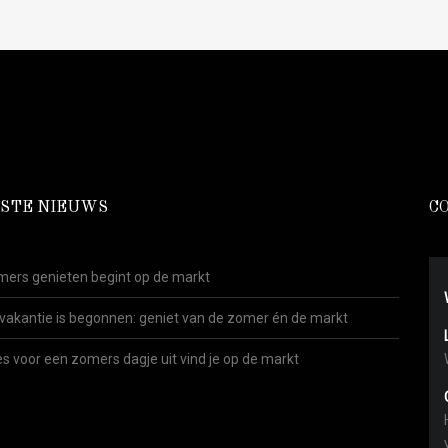
STE NIEUWS
C
ers genieten begint op de markt
vakantie is begonnen: geniet van de zomer én de markt
es voor een zomers dagje uit vind je op de markt