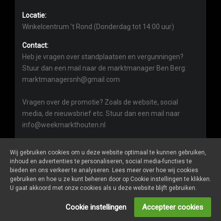
Locatie:
Winkelcentrum ’t Rond (Donderdag tot 14:00 uur)
Contact:
Heb je vragen over standplaatsen en vergunningen?
Stuur dan een mail naar de marktmanager Ben Berg:
marktmanagersnh@gmail.com
Vragen over de promotie? Zoals de website, social
media, de nieuwsbrief etc. Stuur dan een mail naar
info@weekmarkthouten.nl
Wij gebruiken cookies om u deze website optimaal te kunnen gebruiken,
inhoud en advertenties te personaliseren, social media-functies te
bieden en ons verkeer te analyseren. Lees meer over hoe wij cookies
gebruiken en hoe u ze kunt beheren door op Cookie instellingen te klikken.
Weekmarkthouten.nl
is een website van
De Markt Online
U gaat akkoord met onze cookies als u deze website blijft gebruiken.
ALGEMENE VOORWAARDEN
Cookie instellingen
Accepteer cookies
PRIVACY- EN COOKIEVERKLARING
ONDERNEMERS LOGIN