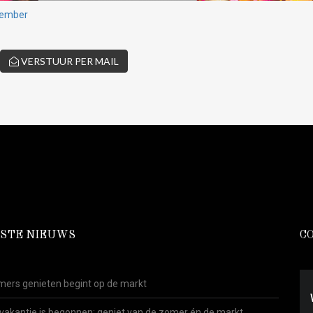
tember
VERSTUUR PER MAIL
STE NIEUWS
C
ers genieten begint op de markt
vakantie is begonnen: geniet van de zomer én de markt