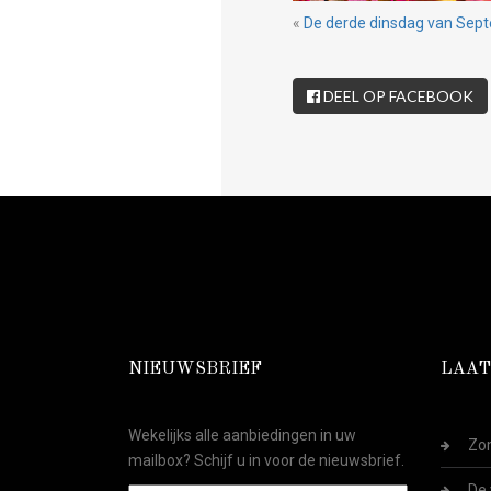
«
De derde dinsdag van Sep
DEEL OP FACEBOOK
NIEUWSBRIEF
LAAT
Wekelijks alle aanbiedingen in uw
Zom
mailbox? Schijf u in voor de nieuwsbrief.
De 