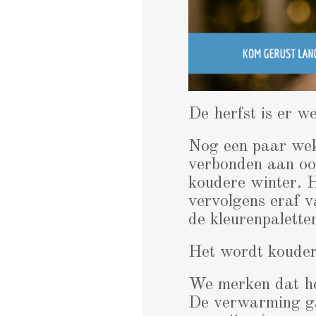
De herfst is er we
Nog een paar wek
verbonden aan oog
koudere winter. H
vervolgens eraf v
de kleurenpalette
Het wordt koude
We merken dat he
De verwarming ga