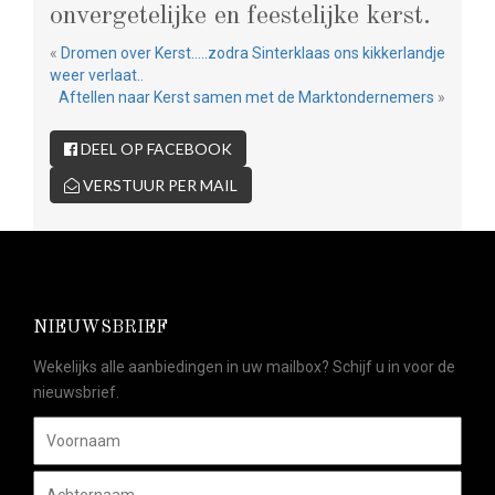
onvergetelijke en feestelijke kerst.
«
Dromen over Kerst…..zodra Sinterklaas ons kikkerlandje
weer verlaat..
Aftellen naar Kerst samen met de Marktondernemers
»
DEEL OP FACEBOOK
VERSTUUR PER MAIL
NIEUWSBRIEF
Wekelijks alle aanbiedingen in uw mailbox? Schijf u in voor de
nieuwsbrief.