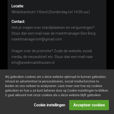
Locatie:
Winkelcentrum ’t Rond (Donderdag tot 14:00 uur)
Contact:
Heb je vragen over standplaatsen en vergunningen?
Stuur dan een mail naar de marktmanager Ben Berg:
marktmanagersnh@gmail.com
Vragen over de promotie? Zoals de website, social
media, de nieuwsbrief etc. Stuur dan een mail naar
info@weekmarkthouten.nl
Wij gebruiken cookies om u deze website optimaal te kunnen gebruiken,
inhoud en advertenties te personaliseren, social media-functies te
bieden en ons verkeer te analyseren. Lees meer over hoe wij cookies
gebruiken en hoe u ze kunt beheren door op Cookie instellingen te klikken.
Weekmarkthouten.nl
is een website van
De Markt Online
U gaat akkoord met onze cookies als u deze website blijft gebruiken.
ALGEMENE VOORWAARDEN
Cookie instellingen
Accepteer cookies
PRIVACY- EN COOKIEVERKLARING
ONDERNEMERS LOGIN