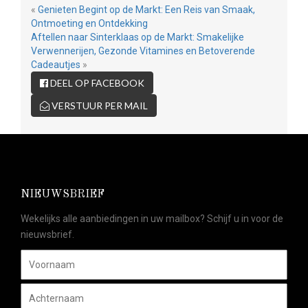
«
Genieten Begint op de Markt: Een Reis van Smaak,
Ontmoeting en Ontdekking
Aftellen naar Sinterklaas op de Markt: Smakelijke
Verwennerijen, Gezonde Vitamines en Betoverende
Cadeautjes
»
DEEL OP FACEBOOK
VERSTUUR PER MAIL
NIEUWSBRIEF
Wekelijks alle aanbiedingen in uw mailbox? Schijf u in voor de
nieuwsbrief.