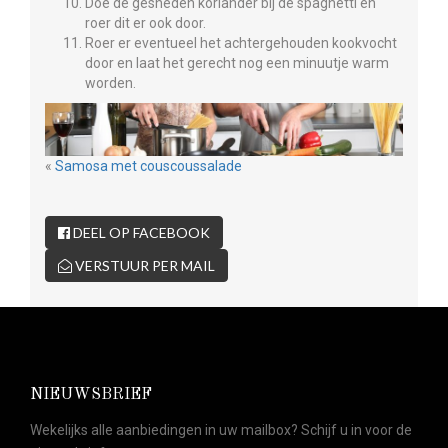
Doe de gesneden koriander bij de spaghetti en
roer dit er ook door.
Roer er eventueel het achtergehouden kookvocht
door en laat het gerecht nog een minuutje warm
worden.
«
Samosa met couscoussalade
DEEL OP FACEBOOK
VERSTUUR PER MAIL
NIEUWSBRIEF
Wekelijks alle aanbiedingen in uw mailbox? Schijf u in voor de