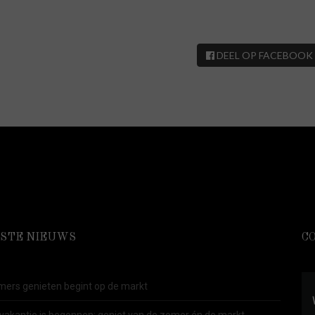
DEEL OP FACEBOOK
STE NIEUWS
C
ers genieten begint op de markt