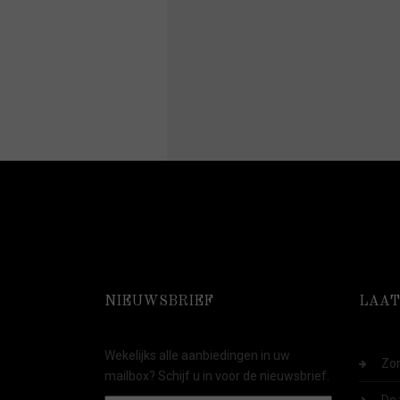
NIEUWSBRIEF
LAAT
Wekelijks alle aanbiedingen in uw
Zom
mailbox? Schijf u in voor de nieuwsbrief.