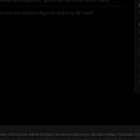
vakantie is begonnen: geniet van de zomer én de markt
es voor een zomers dagje uit vind je op de markt
en, inhoud en advertenties te personaliseren, social media-functies te