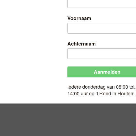
HT
Geldig op Wk 43