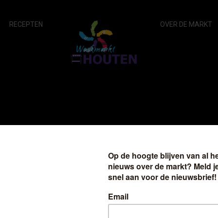
RECEPTEN
OVER DE MARKT