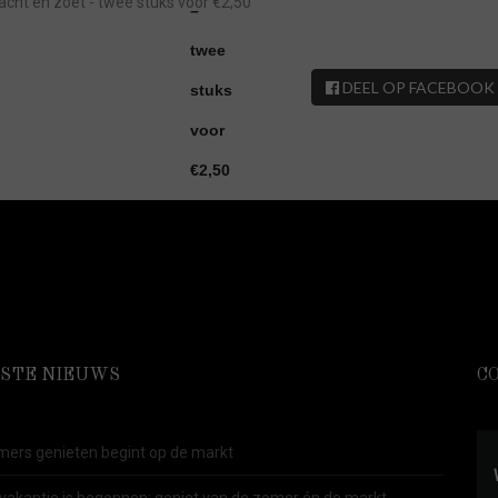
acht en zoet - twee stuks voor €2,50
DEEL OP FACEBOOK
STE NIEUWS
C
ers genieten begint op de markt