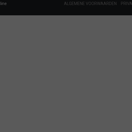
line
ALGEMENE VOORWAARDEN
PRIV