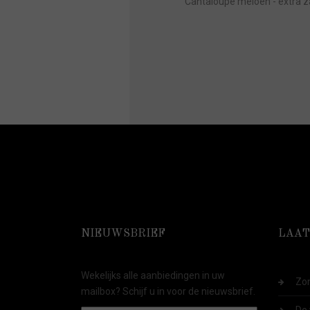
Cantaloupe meloen - extra z
NIEUWSBRIEF
LAAT
Wekelijks alle aanbiedingen in uw
Zom
mailbox? Schijf u in voor de nieuwsbrief.