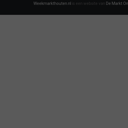
Weekmarkthouten.nl
is een website van
De Markt On