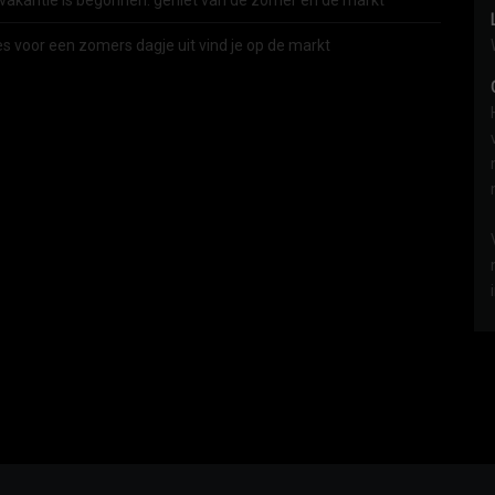
vakantie is begonnen: geniet van de zomer én de markt
es voor een zomers dagje uit vind je op de markt