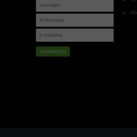
De 
All
AANMELDEN