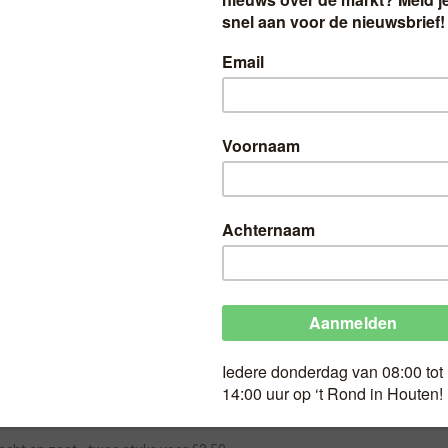
HT
Cantaloupe meloen 
en zoet – twee stuk
Geldig op Wk 27
Cantaloupe meloen – extra zacht 
€2,50