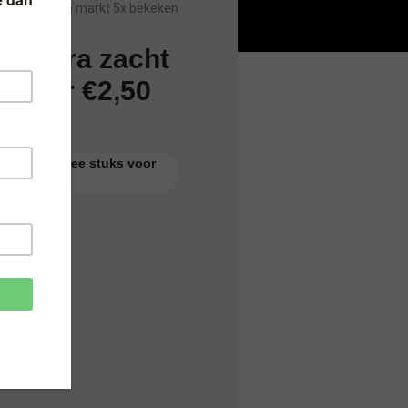
Sinds laatste markt 5x bekeken
– extra zacht
s voor €2,50
en zoet – twee stuks voor