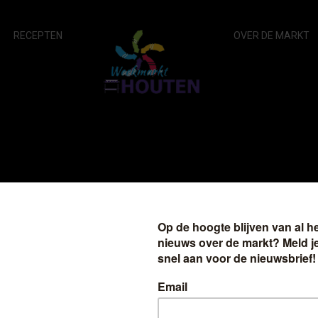
RECEPTEN
OVER DE MARKT