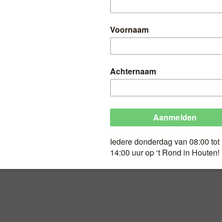
HT
Gegrild Gehakt 100
Geldig op Wk 38
1.
29
Gegrild Gehakt 100gr