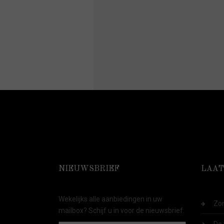
NIEUWSBRIEF
LAAT
Wekelijks alle aanbiedingen in uw
Zom
mailbox? Schijf u in voor de nieuwsbrief.