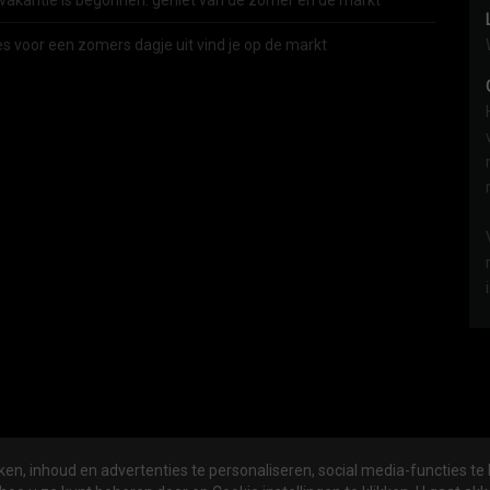
vakantie is begonnen: geniet van de zomer én de markt
es voor een zomers dagje uit vind je op de markt
en, inhoud en advertenties te personaliseren, social media-functies te