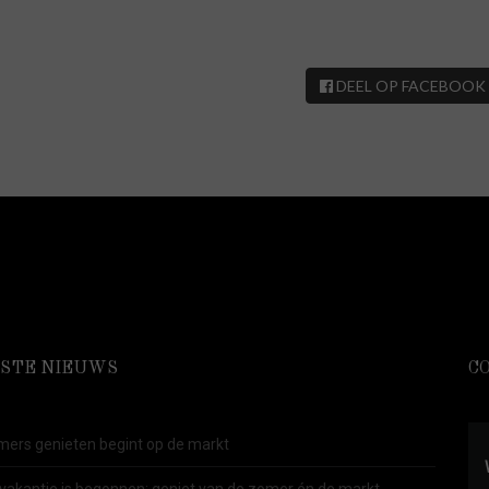
DEEL OP FACEBOOK
STE NIEUWS
C
ers genieten begint op de markt