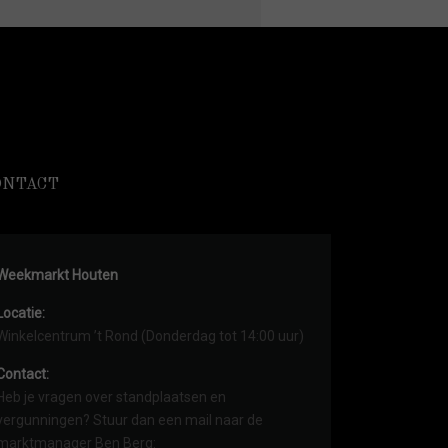
ONTACT
Weekmarkt Houten
Locatie:
Winkelcentrum ’t Rond (Donderdag tot 14:00 uur)
Contact:
Heb je vragen over standplaatsen en
vergunningen? Stuur dan een mail naar de
marktmanager Ben Berg: