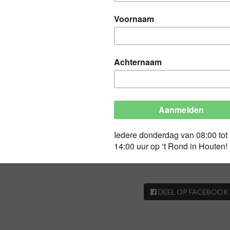
HT
Haverkoeken 5 voor
Geldig op Wk 25
Haverkoeken 5 voor 5,00
jnen & appel kaneel) 5 voor 5,00
DEEL OP FACEBOOK