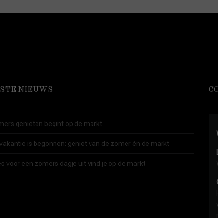
STE NIEUWS
C
ers genieten begint op de markt
vakantie is begonnen: geniet van de zomer én de markt
es voor een zomers dagje uit vind je op de markt