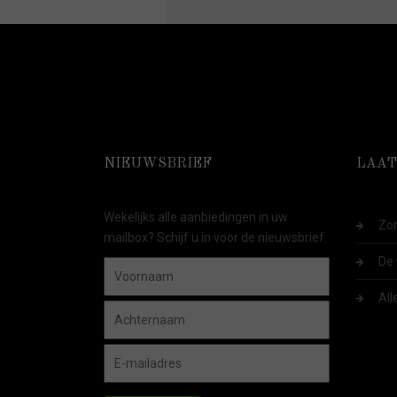
NIEUWSBRIEF
LAAT
Wekelijks alle aanbiedingen in uw
Zom
mailbox? Schijf u in voor de nieuwsbrief.
De 
All