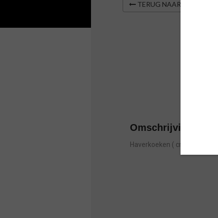
TERUG NAAR OVERZIC
Omschrijving
Haverkoeken ( cranberry rozi