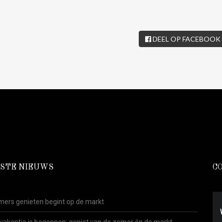
DEEL OP FACEBOOK
STE NIEUWS
C
ers genieten begint op de markt