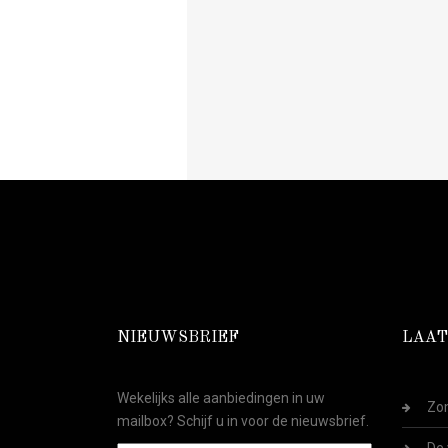
NIEUWSBRIEF
LAAT
Wekelijks alle aanbiedingen in uw
Zom
mailbox? Schijf u in voor de nieuwsbrief.