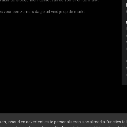
vakantie is begonnen: geniet van de zomer én de markt
es voor een zomers dagje uit vind je op de markt
en, inhoud en advertenties te personaliseren, social media-functies te