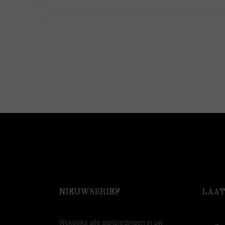
NIEUWSBRIEF
LAAT
Wekelijks alle aanbiedingen in uw