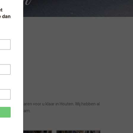
er
aan al vele jaren voor u klaar in Houten. Wij hebben al
kt in Rotterdam.