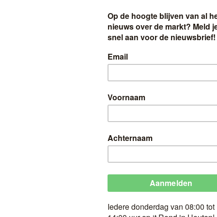
Lekkerkerk
lederwaren
Hallo allemaal, wij van Lekkerkerker lederwaren st
ervaring sinds 1972. We zijn begonnen op de mar