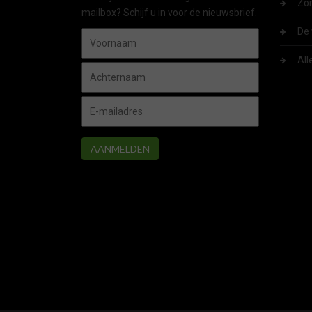
Zom
mailbox? Schijf u in voor de nieuwsbrief.
De 
All
AANMELDEN