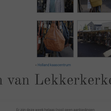
«
Holland kaascentrum
 van Lekkerkerk
Er zijn deze week helaas (nog) geen aanbiedingen