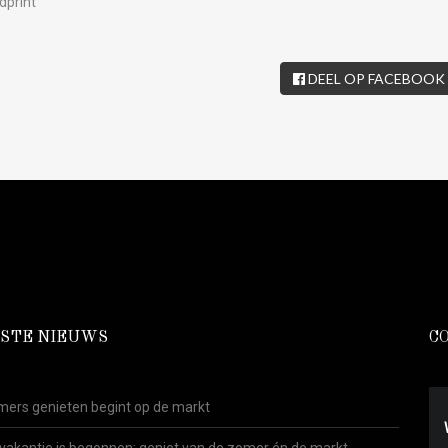
rdprint
DEEL OP FACEBOOK
STE NIEUWS
C
ers genieten begint op de markt