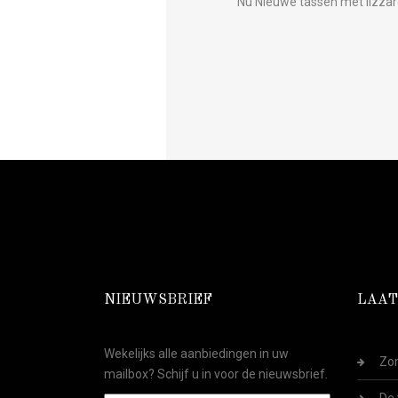
Nu Nieuwe tassen met lizza
NIEUWSBRIEF
LAAT
Wekelijks alle aanbiedingen in uw
Zom
mailbox? Schijf u in voor de nieuwsbrief.