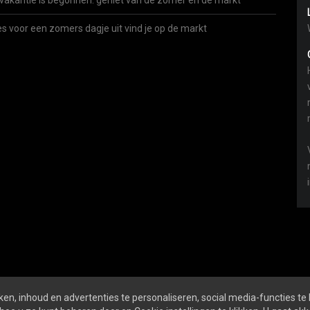
vakantie is begonnen: geniet van de zomer én de markt
es voor een zomers dagje uit vind je op de markt
en, inhoud en advertenties te personaliseren, social media-functies te