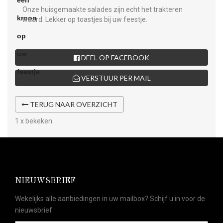
Onze huisgemaakte salades zijn echt het trakteren
waard. Lekker op toastjes bij uw feestje.
DEEL OP FACEBOOK
VERSTUUR PER MAIL
TERUG NAAR OVERZICHT
1 x bekeken
NIEUWSBRIEF
Wekelijks alle aanbiedingen in uw mailbox? Schijf u in voor de
nieuwsbrief.