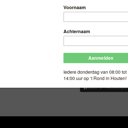
HT
portie Kipsaté
Geldig op Wk 50
4 euro 50.
portie Kipsaté
DEEL OP FACEBOOK