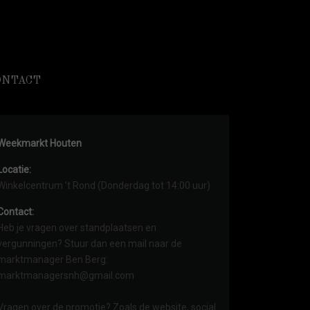
ONTACT
Weekmarkt Houten
Locatie:
Winkelcentrum ’t Rond (Donderdag tot 14:00 uur)
Contact:
Heb je vragen over standplaatsen en
vergunningen? Stuur dan een mail naar de
marktmanager Ben Berg:
marktmanagersnh@gmail.com
Vragen over de promotie? Zoals de website, social