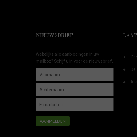
NIEUWSBRIEF
LAAT
Wekelijks alle aanbiedingen in uw
Zom
mailbox? Schijf u in voor de nieuwsbrief.
De 
All
AANMELDEN