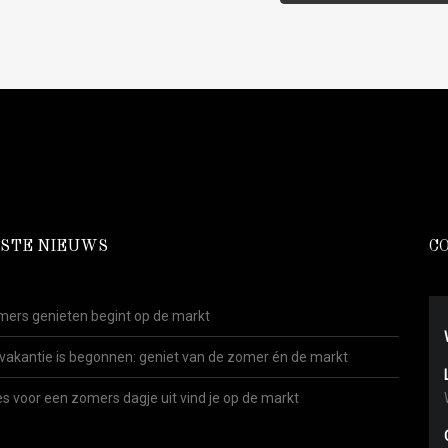
STE NIEUWS
C
ers genieten begint op de markt
vakantie is begonnen: geniet van de zomer én de markt
es voor een zomers dagje uit vind je op de markt