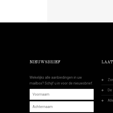
NIEUWSBRIEF
LAAT
Wekelijks alle aanbiedingen in uw
Zom
mailbox? Schijf u in voor de nieuwsbrief.
De 
All