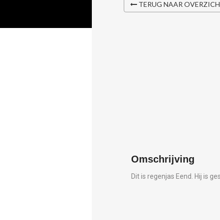
TERUG NAAR OVERZIC
Omschrijving
Dit is regenjas Eend. Hij is g