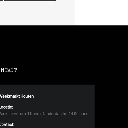
ONTACT
Weekmarkt Houten
Locatie:
Winkelcentrum ’t Rond (Donderdag tot 14:00 uur)
Contact: