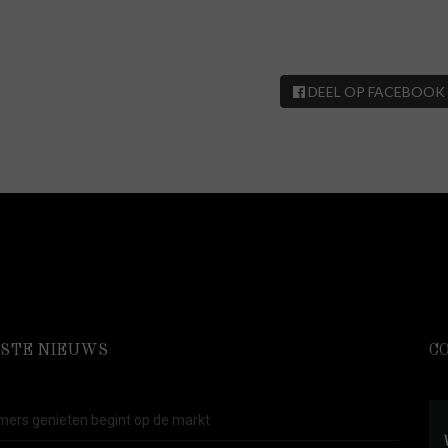
DEEL OP FACEBOOK
STE NIEUWS
C
ers genieten begint op de markt