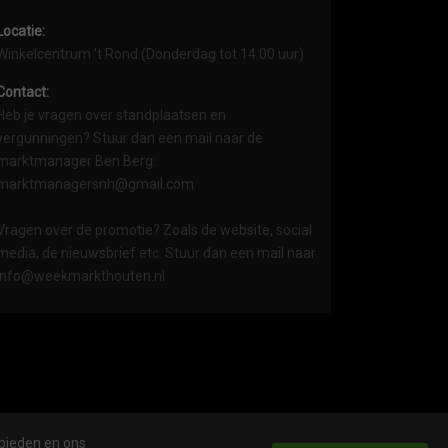
Locatie:
Winkelcentrum ’t Rond (Donderdag tot 14:00 uur)
Contact:
Heb je vragen over standplaatsen en
vergunningen? Stuur dan een mail naar de
marktmanager Ben Berg:
marktmanagersnh@gmail.com
Vragen over de promotie? Zoals de website, social
media, de nieuwsbrief etc. Stuur dan een mail naar
info@weekmarkthouten.nl
 bieden en ons