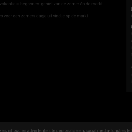
vakantie is begonnen: geniet van de zomer én de markt
es voor een zomers dagje uit vind je op de markt
en, inhoud en advertenties te personaliseren, social media-functies te