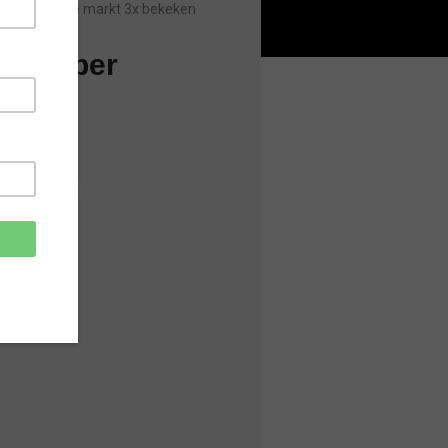
Sinds laatste markt 3x bekeken
en super
nenbollen!