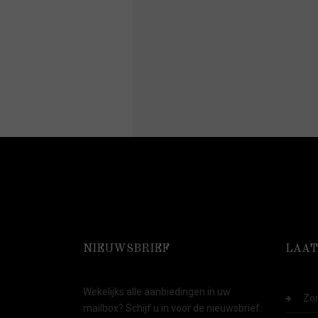
NIEUWSBRIEF
LAAT
Wekelijks alle aanbiedingen in uw
Zom
mailbox? Schijf u in voor de nieuwsbrief.