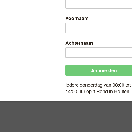
HT
Speculaasbrokken 
rozijnenbollen!
Geldig op Wk 48
Speculaasbrokken en super rozij