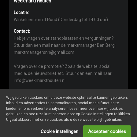
Weekmarkt Houten
Locatie:
Winkelcentrum ’t Rond (Donderdag tot 14:00 uur)
Contact:
Heb je vragen over standplaatsen en vergunningen?
Stuur dan een mail naar de marktmanager Ben Berg:
marktmanagersnh@gmail.com
Vragen over de promotie? Zoals de website, social
media, de nieuwsbrief etc. Stuur dan een mail naar
info@weekmarkthouten.nl
Wij gebruiken cookies om u deze website optimaal te kunnen gebruiken,
inhoud en advertenties te personaliseren, social media-functies te
bieden en ons verkeer te analyseren. Lees meer over hoe wij cookies
gebruiken en hoe u ze kunt beheren door op Cookie instellingen te klikken.
Weekmarkthouten.nl
is een website van
De Markt Online
U gaat akkoord met onze cookies als u deze website blijft gebruiken.
ALGEMENE VOORWAARDEN
Cookie instellingen
Accepteer cookies
PRIVACY- EN COOKIEVERKLARING
ONDERNEMERS LOGIN