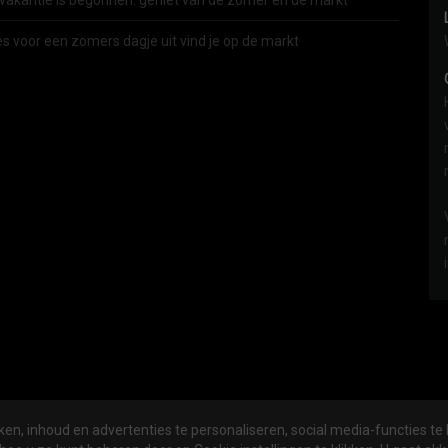
vakantie is begonnen: geniet van de zomer én de markt
es voor een zomers dagje uit vind je op de markt
en, inhoud en advertenties te personaliseren, social media-functies te