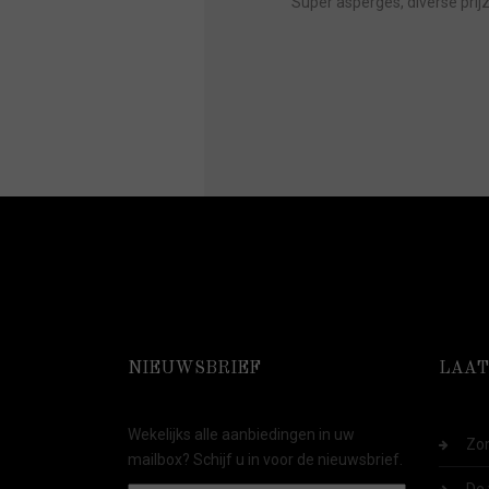
Super asperges, diverse prij
NIEUWSBRIEF
LAAT
Wekelijks alle aanbiedingen in uw
Zom
mailbox? Schijf u in voor de nieuwsbrief.