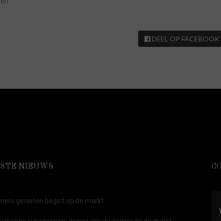
zen
DEEL OP FACEBOOK
STE NIEUWS
C
ers genieten begint op de markt