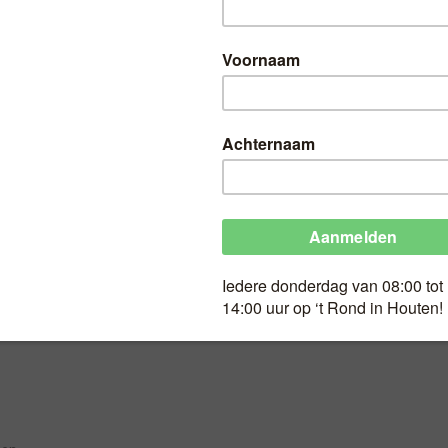
HT
Super asperges
Geldig op Wk 19
Super asperges