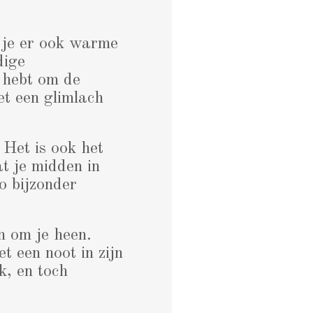
nd je er ook warme
dige
g hebt om de
et een glimlach
 Het is ook het
at je midden in
zo bijzonder
n om je heen.
et een noot in zijn
k, en toch