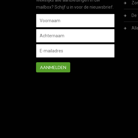
Wekelijks alle aanbiedingen in uw
Zom
mailbox? Schijf u in voor de nieuwsbrief.
De 
All
AANMELDEN