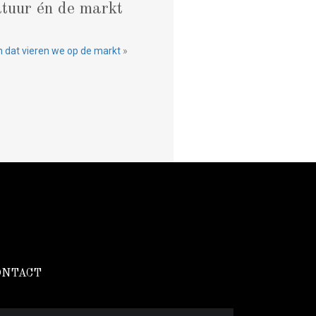
atuur én de markt
en dat vieren we op de markt
»
ONTACT