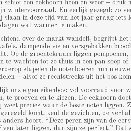
n schiet een eekhoorn heen en weer – druk 
jn wintervoorraad. En eerlijk gezegd: zo ver
j slaan in deze tijd van het jaar graag iets 
 dagen wat warmer te maken.
chtend over de markt wandelt, begrijpt het
wafels, dampende vis en versgebakken brood
ucht. Op de groentekraam liggen pompoenen, 
en te wachten tot ze thuis in een pan soep of
erderop stapelen de notenboeren hun nieuwe
elen – alsof ze rechtstreeks uit het bos ko
lijk ons eigen eikenbos: vol voorraad voor w
n, te proeven en te kiezen. De eekhoorn doet
j weet precies waar de beste noten liggen. Z
geregeld komt, kent de gezichten, de verhal
s anders hoort. “Deze peren zijn van de eers
Even laten liggen, dan zijn ze perfect.” Dat