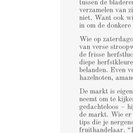
tussen de bladere
verzamelen van zi
niet. Want ook wi
in om de donkere
Wie op zaterdago
van verse stroop
de frisse herfstl
diepe herfstkleur
belanden. Even v
hazelnoten, amand
De markt is eigen
neemt om te kijke
gedachteloos – hi
de markt. Wie er 
tips die je nergen
fruithandelaar. “