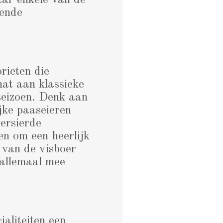
aar enkele van de
mende
rieten die
hat aan klassieke
 seizoen. Denk aan
jke paaseieren
versierde
en om een heerlijk
n van de visboer
r allemaal mee
aliteiten een