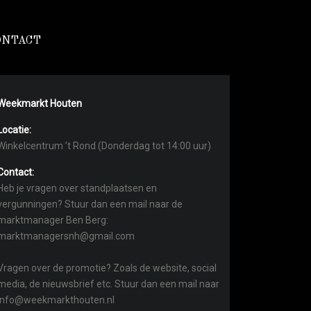
ONTACT
Weekmarkt Houten
Locatie:
Winkelcentrum ’t Rond (Donderdag tot 14:00 uur)
Contact:
Heb je vragen over standplaatsen en
vergunningen? Stuur dan een mail naar de
marktmanager Ben Berg:
marktmanagersnh@gmail.com
Vragen over de promotie? Zoals de website, social
media, de nieuwsbrief etc. Stuur dan een mail naar
info@weekmarkthouten.nl