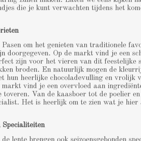
varing zullen maken. Laten we eens kijken n
ndjes die je kunt verwachten tijdens het ko
rieten
 Pasen om het genieten van traditionele favo
ijn doorgegeven. Op de markt vind je een sc
rfect zijn voor het vieren van dit feestelijke
ken broden. En natuurlijk mogen de kleurri
t hun heerlijke chocoladevulling en vrolijk 
 markt vind je een overvloed aan ingrediënt
te toveren. Van de kaasboer tot de poelier e
ialist. Het is heerlijk om te zien wat je hie
Specialiteiten
de lente brengen ook seizoensgebonden speci