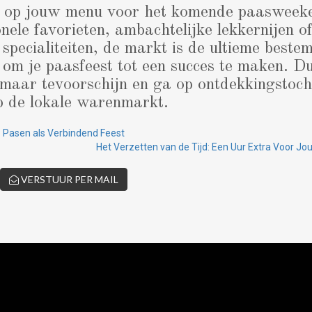
r op jouw menu voor het komende paasweeke
nele favorieten, ambachtelijke lekkernijen o
specialiteiten, de markt is de ultieme beste
 om je paasfeest tot een succes te maken. Du
maar tevoorschijn en ga op ontdekkingstoc
p de lokale warenmarkt.
 Pasen als Verbindend Feest
Het Verzetten van de Tijd: Een Uur Extra Voor J
VERSTUUR PER MAIL