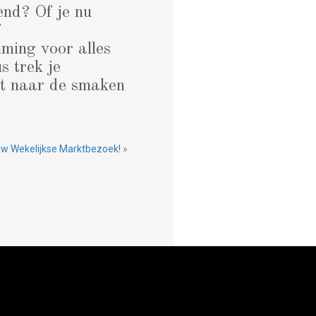
nd? Of je nu
f
mming voor alles
s trek je
ht naar de smaken
ouw Wekelijkse Marktbezoek!
»