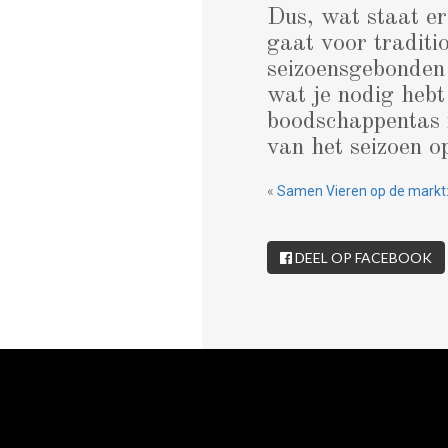
Dus, wat staat e
gaat voor traditio
seizoensgebonden 
wat je nodig hebt
boodschappentas 
van het seizoen o
«
Samen Vieren op de markt:
DEEL OP FACEBOOK