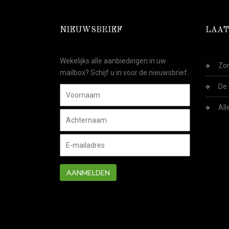
NIEUWSBRIEF
LAAT
Wekelijks alle aanbiedingen in uw
Zom
mailbox? Schijf u in voor de nieuwsbrief.
De 
All
AANMELDEN