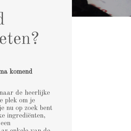
d
eten?
mma komend
naar de heerlijke
re plek om je
e nu op zoek bent
ke ingrediënten,
 een