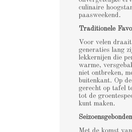
onvergetelijke er
culinaire hoogsta
paasweekend.
Traditionele Favo
Voor velen draait
generaties lang z
lekkernijen die pe
warme, versgebak
niet ontbreken, me
buitenkant. Op de
gerecht op tafel 
tot de groentespec
kunt maken.
Seizoensgebonden 
Met de komst van 