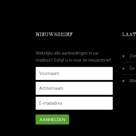
NIEUWSBRIEF
LAAT
Wekelijks alle aanbiedingen in uw
Zom
mailbox? Schijf u in voor de nieuwsbrief.
De 
All
AANMELDEN