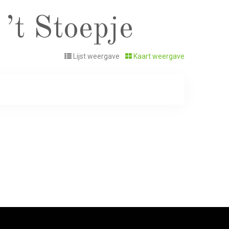
’t Stoepje
Lijst weergave
Kaart weergave